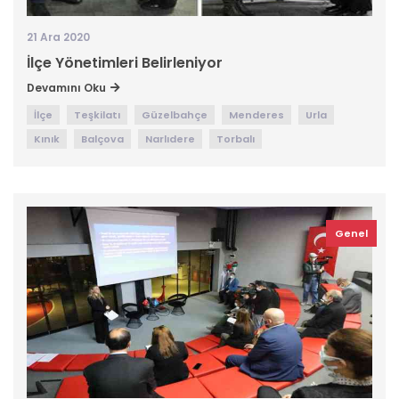
21 Ara 2020
İlçe Yönetimleri Belirleniyor
Devamını Oku
İlçe
Teşkilatı
Güzelbahçe
Menderes
Urla
Kınık
Balçova
Narlıdere
Torbalı
Genel