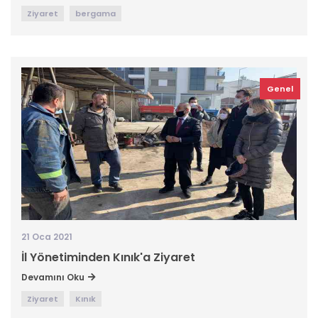
Ziyaret
bergama
Genel
21 Oca 2021
İl Yönetiminden Kınık'a Ziyaret
Devamını Oku
Ziyaret
Kınık