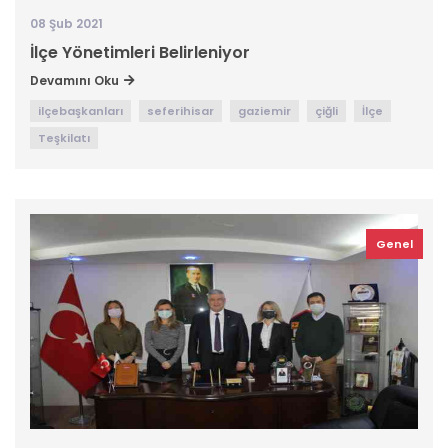
08 Şub 2021
İlçe Yönetimleri Belirleniyor
Devamını Oku
ilçebaşkanları
seferihisar
gaziemir
çiğli
İlçe
Teşkilatı
Genel