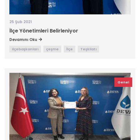
25 Şub 2021
İlçe Yönetimleri Belirleniyor
Devamını Oku
ilçebaşkanları
çeşme
İlçe
Teşkilatı
Genel