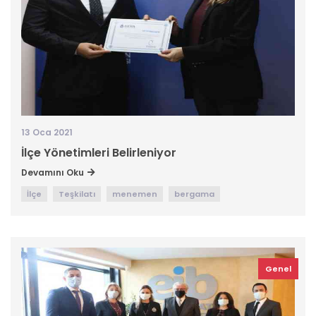
13 Oca 2021
İlçe Yönetimleri Belirleniyor
Devamını Oku
İlçe
Teşkilatı
menemen
bergama
Genel